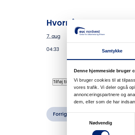
Hvornår
7. aug
04:33
Samtykke
Denne hjemmeside bruger c
Vi bruger cookies til at tilpas
Tilføj til kalender
vores trafik. Vi deler også 
annonceringspartnere og anal
dem, eller som de har indsaml
Forrige event
Samtykkevalg
Nødvendig