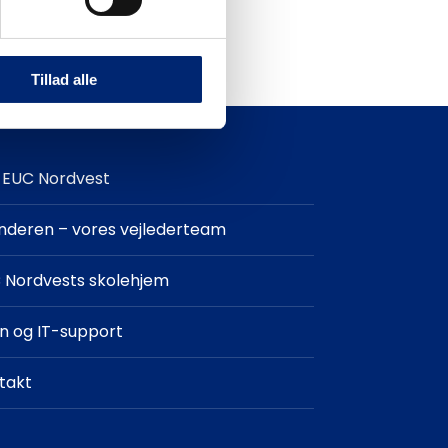
Tillad alle
EUC Nordvest
finderen – vores vejlederteam
 Nordvests skolehjem
in og IT-support
takt