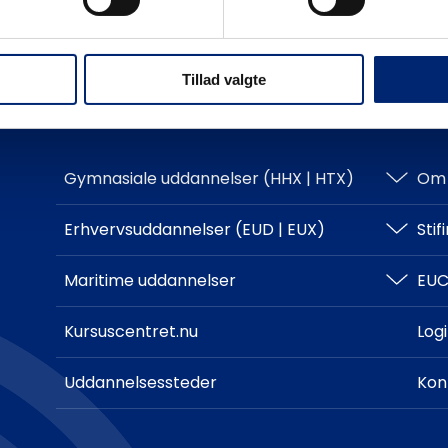
Tillad valgte
Gymnasiale uddannelser (HHX | HTX)
Om 
HHX
Erhvervsuddannelser (EUD | EUX)
Sti
HTX
Teknisk
Maritime uddannelser
EUC
Adgangskrav
Business
North Sea College
Kursuscentret.nu
Log
Adgangskrav
Uddannelsessteder
Kon