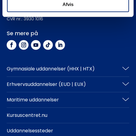
Afvis
EAN-nr.: 5798 0005 54276
CVR nr.: 3930 1016
Se mere på
Gymnasiale uddannelser (HHX | HTX)
HHX
Erhvervsuddannelser (EUD | EUX)
HTX
Teknisk
Maritime uddannelser
Adgangskrav
Business
North Sea College
Kursuscentret.nu
Adgangskrav
Uddannelsessteder