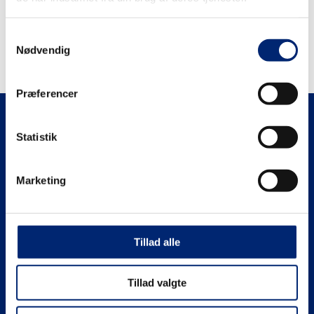
Recent Comments
Samtykkevalg
Der er ingen kommentarer at vise.
Nødvendig
Præferencer
Statistik
Marketing
Receptionens åbningstider
Mandag–Torsdag fra 07:30–15:30
Fredag fra 07:30–14:00
Tillad alle
Administration
Tillad valgte
+45 99 19 19 19
euc@eucnordvest.dk