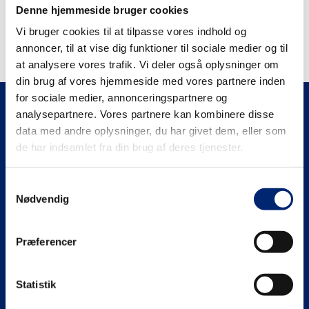
Recent Comments
Denne hjemmeside bruger cookies
Der er ingen kommentarer at vise.
Vi bruger cookies til at tilpasse vores indhold og
annoncer, til at vise dig funktioner til sociale medier og til
at analysere vores trafik. Vi deler også oplysninger om
din brug af vores hjemmeside med vores partnere inden
for sociale medier, annonceringspartnere og
analysepartnere. Vores partnere kan kombinere disse
data med andre oplysninger, du har givet dem, eller som
de har indsamlet fra din brug af deres tjenester.
Receptionens åbningstider
Samtykkevalg
Nødvendig
Mandag–Torsdag fra 07:30–15:30
Fredag fra 07:30–14:00
Præferencer
Administration
+45 99 19 19 19
Statistik
euc@eucnordvest.dk