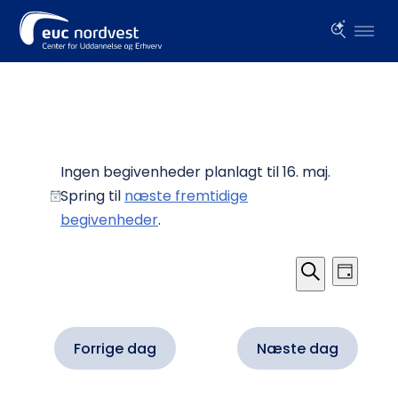
Begivenheder
for
Ingen begivenheder planlagt til 16. maj.
Spring til
næste fremtidige
16.
Notice
begivenheder
.
maj
Begiven
Begi
Dag
Visn
Søgning
Søg
Navi
og
efter
visninge
begivenheder
Forrige dag
Næste dag
Navigat