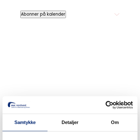
Abonner på kalender
Søg
Recent Posts
Samtykke
Detaljer
Om