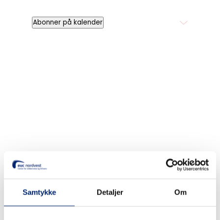
Abonner på kalender
Søg
Recent Posts
Samtykke
Detaljer
Om