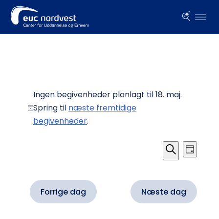
Begivenheder
for
Ingen begivenheder planlagt til 18. maj.
Spring til
næste fremtidige
18.
Notice
begivenheder
.
maj
Begiven
Begi
Dag
Visn
Søgning
Søg
Navi
og
efter
visninge
begivenheder
Forrige dag
Næste dag
Navigat