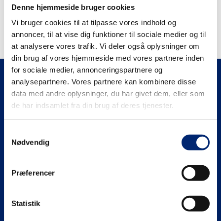
Recent Comments
Denne hjemmeside bruger cookies
Der er ingen kommentarer at vise.
Vi bruger cookies til at tilpasse vores indhold og
annoncer, til at vise dig funktioner til sociale medier og til
at analysere vores trafik. Vi deler også oplysninger om
din brug af vores hjemmeside med vores partnere inden
for sociale medier, annonceringspartnere og
analysepartnere. Vores partnere kan kombinere disse
data med andre oplysninger, du har givet dem, eller som
de har indsamlet fra din brug af deres tjenester.
Receptionens åbningstider
Samtykkevalg
Nødvendig
Mandag–Torsdag fra 07:30–15:30
Fredag fra 07:30–14:00
Præferencer
Administration
+45 99 19 19 19
Statistik
euc@eucnordvest.dk