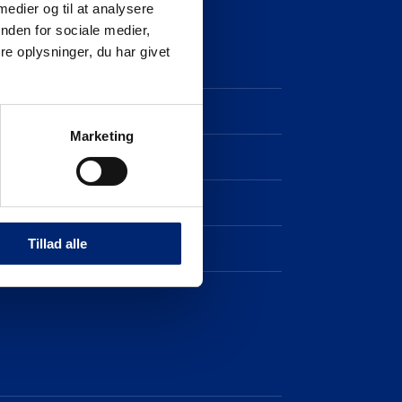
 medier og til at analysere
nden for sociale medier,
e oplysninger, du har givet
EUC Nordvest
finderen – vores vejlederteam
Marketing
 Nordvests skolehjem
in og IT-support
Tillad alle
takt