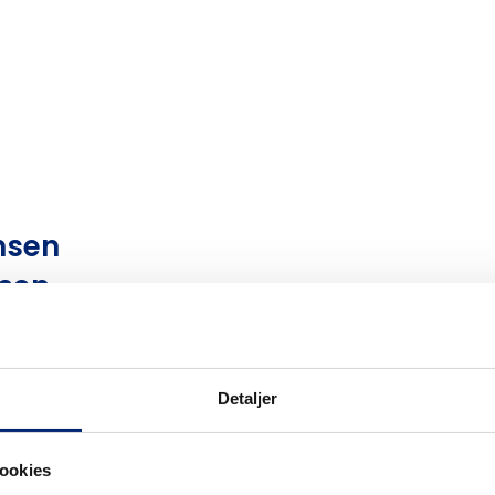
r
nsen
sen
Detaljer
ookies