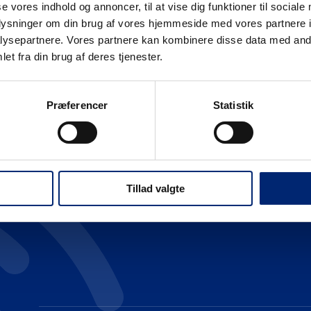
se vores indhold og annoncer, til at vise dig funktioner til sociale
oplysninger om din brug af vores hjemmeside med vores partnere i
ysepartnere. Vores partnere kan kombinere disse data med andr
Gymnasiale uddannelser (HHX | HTX)
Om 
et fra din brug af deres tjenester.
HHX
Erhvervsuddannelser (EUD | EUX)
Sti
Præferencer
Statistik
HTX
Teknisk
Maritime uddannelser
EUC
Adgangskrav
Business
North Sea College
Kursuscentret.nu
Log
Adgangskrav
Tillad valgte
Uddannelsessteder
Kon