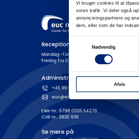
Vi bruger cookies til at tilpas
vores trafik. Vi deler også 
annonceringspartnere og anal
dem, eller som de har indsaml
Samtykkevalg
Receptionens åbningstider
Nødvendig
Mandag–Torsdag fra 07:30–15:30
Fredag fra 07:30–14:00
Administration
Afvis
+45 99 19 19 19
euc@eucnordvest.dk
EAN-nr.: 5798 0005 54276
CVR nr.: 3930 1016
Se mere på