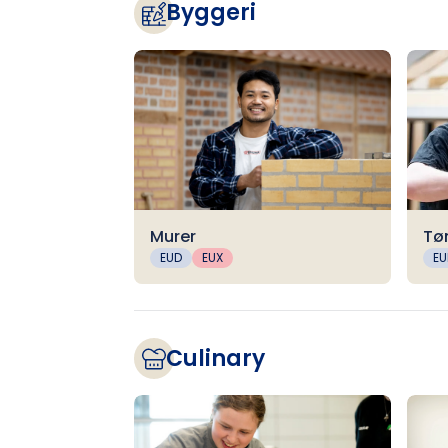
Byggeri
Murer
Tø
EUD
EUX
EU
Culinary