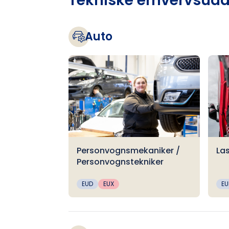
Tekniske erhvervsud
Auto
Personvognsmekaniker /
La
Personvognstekniker
EUD
EUX
EU