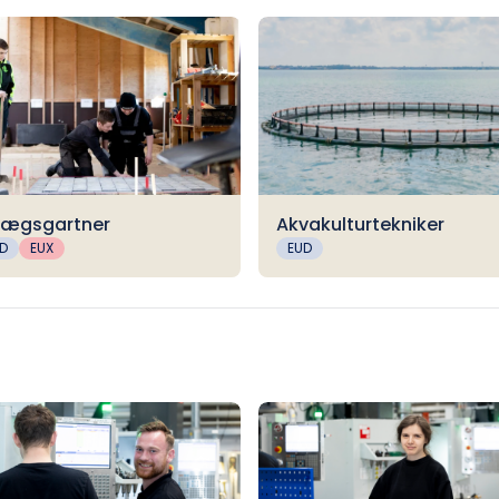
lægsgartner
Akvakulturtekniker
D
EUX
EUD