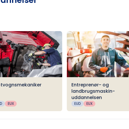
dannelser
stvognsmekaniker
Entreprenør- og
landbrugsmaskin­
uddannelsen
D
EUX
EUD
EUX