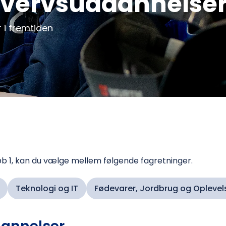
hvervsuddannelse
 i fremtiden
øb 1, kan du vælge mellem følgende fagretninger.
Teknologi og IT
Fødevarer, Jordbrug og Oplevel