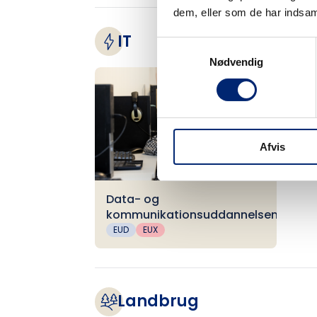
dem, eller som de har indsaml
IT
Samtykkevalg
Nødvendig
Afvis
Data- og
kommunikationsuddannelsen
EUD
EUX
Landbrug