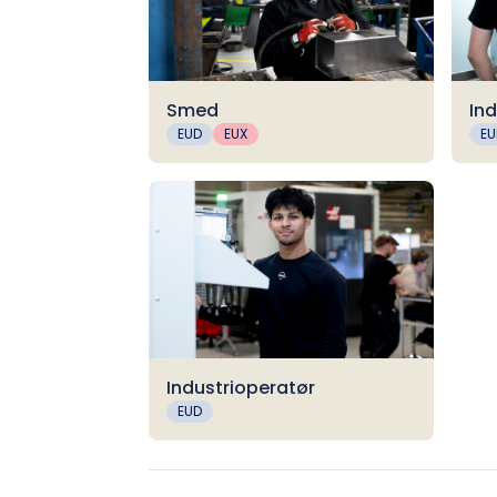
Smed
Ind
EUD
EUX
EU
Industrioperatør
EUD