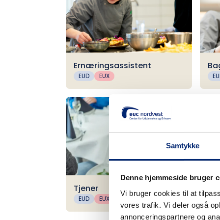
Ernæringsassistent
Ba
EUD
EUX
EU
Samtykke
Denne hjemmeside bruger c
Tjener
Fi
Vi bruger cookies til at tilpas
EUD
EUX
EU
vores trafik. Vi deler også 
annonceringspartnere og anal