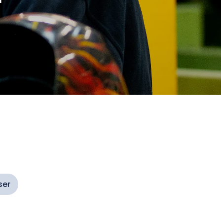
r
ser