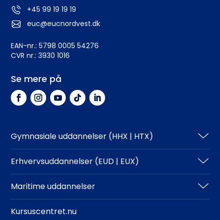
+45 99 19 19 19
euc@eucnordvest.dk
EAN-nr.: 5798 0005 54276
CVR nr.: 3930 1016
Se mere på
Gymnasiale uddannelser (HHX | HTX)
HHX
Erhvervsuddannelser (EUD | EUX)
HTX
Teknisk
Maritime uddannelser
Adgangskrav
Business
North Sea College
Kursuscentret.nu