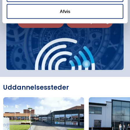
Afvis
Finddinfremtid.nu
Studievejledning
Uddannelsessteder