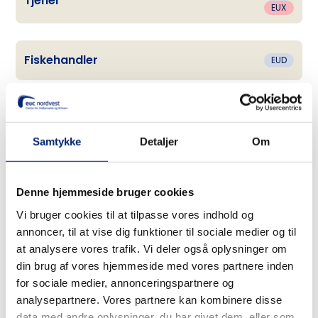
Tjener
EUX
Fiskehandler
EUD
Jordbrug
Samtykke
Detaljer
Om
EUD
Landmand
Denne hjemmeside bruger cookies
EUX
Vi bruger cookies til at tilpasse vores indhold og
annoncer, til at vise dig funktioner til sociale medier og til
EUD
Anlægsgartner
at analysere vores trafik. Vi deler også oplysninger om
EUX
din brug af vores hjemmeside med vores partnere inden
for sociale medier, annonceringspartnere og
analysepartnere. Vores partnere kan kombinere disse
Akvakulturtekniker
EUD
data med andre oplysninger, du har givet dem, eller som