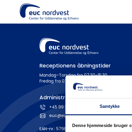
Receptionens åbningstider
Mandag–Torsdag fra 07:30–15:30
Fredag fra 07:30–14:00
Administration
Samtykke
+45 99 19 19 19
euc@eucnordvest.dk
Denne hjemmeside bruger c
EAN-nr.: 5798 0005 54276