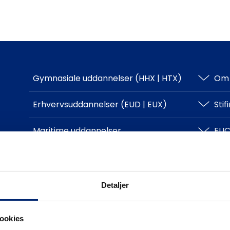
Gymnasiale uddannelser (HHX | HTX)
Om 
HHX
Erhvervsuddannelser (EUD | EUX)
Sti
HTX
Teknisk
Maritime uddannelser
EUC
Adgangskrav
Business
North Sea College
Kursuscentret.nu
Log
Adgangskrav
Uddannelsessteder
Kon
Detaljer
ookies