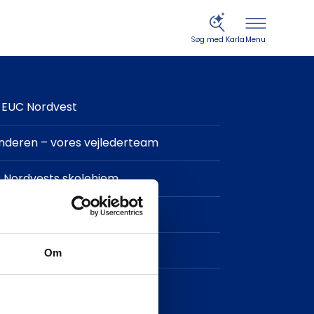
Menu
Søg med Karla
EUC Nordvest
finderen – vores vejlederteam
 Nordvests skolehjem
in og IT-support
takt
Om