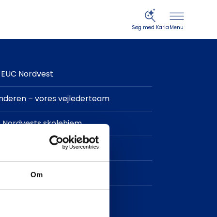
Menu
Søg med Karla
EUC Nordvest
finderen – vores vejlederteam
 Nordvests skolehjem
in og IT-support
takt
Om