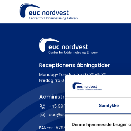
Receptionens åbningstider
Mandag–Torsdag fra 07:30–15:30
Fredag fra 07:30–14:00
Administration
Samtykke
+45 99 19 19 19
euc@eucnordvest.dk
Denne hjemmeside bruger c
EAN-nr.: 5798 0005 54276