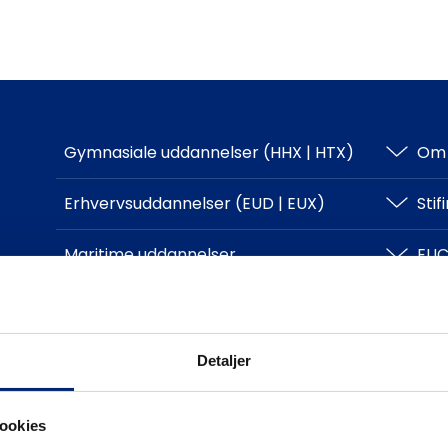
Gymnasiale uddannelser (HHX | HTX)
Om 
HHX
Erhvervsuddannelser (EUD | EUX)
Sti
HTX
Teknisk
Maritime uddannelser
EUC
Adgangskrav
Business
North Sea College
Kursuscentret.nu
Log
Adgangskrav
Uddannelsessteder
Kon
Detaljer
ookies