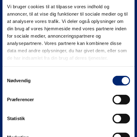
Vi bruger cookies til at tilpasse vores indhold og
Se mere på
annoncer, til at vise dig funktioner til sociale medier og til
at analysere vores trafik. Vi deler også oplysninger om
din brug af vores hjemmeside med vores partnere inden
for sociale medier, annonceringspartnere og
analysepartnere. Vores partnere kan kombinere disse
Gymnasiale uddannelser (HHX | HTX)
data med andre oplysninger, du har givet dem, eller som
de har indsamlet fra din brug af deres tjenester.
HHX
Erhvervsuddannelser (EUD | EUX)
Samtykkevalg
HTX
Teknisk
Maritime uddannelser
Nødvendig
Adgangskrav
Business
North Sea College
Kursuscentret.nu
Præferencer
Adgangskrav
Uddannelsessteder
Statistik
Om EUC Nordvest