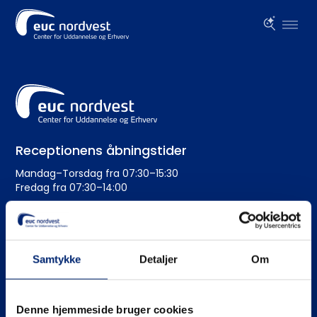
Receptionens åbningstider
Mandag–Torsdag fra 07:30–15:30
Fredag fra 07:30–14:00
Administration
+45 99 19 19 19
Samtykke
Detaljer
Om
euc@eucnordvest.dk
EAN-nr.: 5798 0005 54276
Denne hjemmeside bruger cookies
CVR nr.: 3930 1016