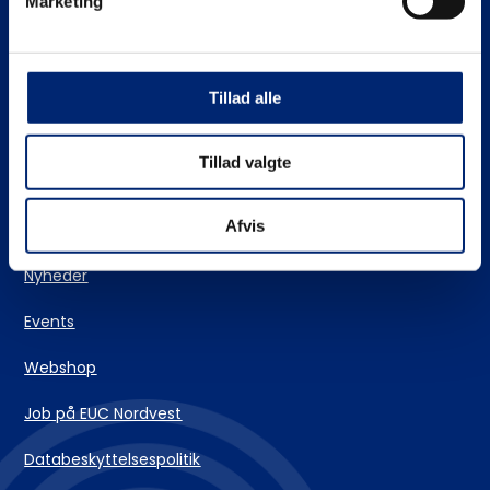
Marketing
Stifinderen – vores vejlederteam
EUC Nordvests skolehjem
Tillad alle
Login og IT-support
Tillad valgte
Kontakt
Afvis
Nyheder
Events
Webshop
Job på EUC Nordvest
Databeskyttelsespolitik