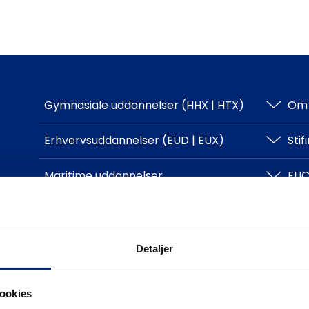
Gymnasiale uddannelser (HHX | HTX)
Om 
HHX
Erhvervsuddannelser (EUD | EUX)
Sti
HTX
Teknisk
Maritime uddannelser
EUC
Adgangskrav
Business
North Sea College
Kursuscentret.nu
Log
Adgangskrav
Uddannelsessteder
Kon
Detaljer
ookies