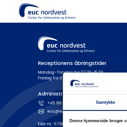
Receptionens åbningstider
Mandag–Torsdag fra 07:30–15:30
Fredag fra 07:30–14:00
Administration
Samtykke
+45 99 19 19 19
euc@eucnordvest.dk
Denne hjemmeside bruger c
EAN-nr.: 5798 0005 54276