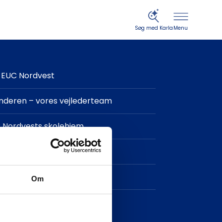
Menu
Søg med Karla
EUC Nordvest
finderen – vores vejlederteam
 Nordvests skolehjem
in og IT-support
takt
Om