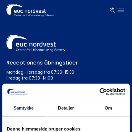
Receptionens åbningstider
Mandag–Torsdag fra 07:30–15:30
Fredag fra 07:30–14:00
Administration
+45 99 19 19 19
Samtykke
Detaljer
Om
euc@eucnordvest.dk
EAN-nr.: 5798 0005 54276
Denne hjemmeside bruger cookies
CVR nr.: 3930 1016