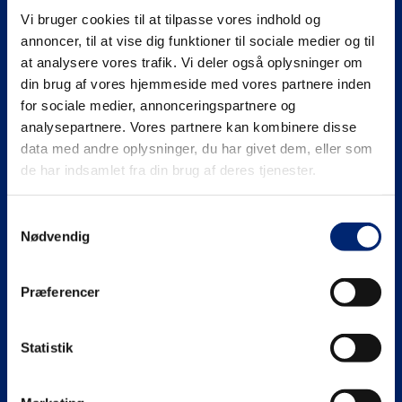
Vi bruger cookies til at tilpasse vores indhold og
Se mere på
annoncer, til at vise dig funktioner til sociale medier og til
at analysere vores trafik. Vi deler også oplysninger om
din brug af vores hjemmeside med vores partnere inden
for sociale medier, annonceringspartnere og
analysepartnere. Vores partnere kan kombinere disse
Gymnasiale uddannelser (HHX | HTX)
data med andre oplysninger, du har givet dem, eller som
de har indsamlet fra din brug af deres tjenester.
HHX
Erhvervsuddannelser (EUD | EUX)
Samtykkevalg
HTX
Teknisk
Maritime uddannelser
Nødvendig
Adgangskrav
Business
North Sea College
Kursuscentret.nu
Præferencer
Adgangskrav
Uddannelsessteder
Statistik
Om EUC Nordvest