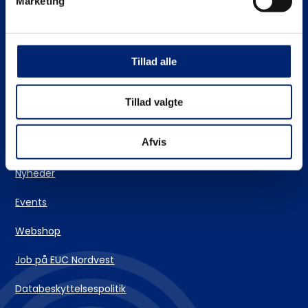
Marketing
Stifinderen – vores vejlederteam
EUC Nordvests skolehjem
Tillad alle
Login og IT-support
Tillad valgte
Kontakt
Afvis
Nyheder
Events
Webshop
Job på EUC Nordvest
Databeskyttelsespolitik