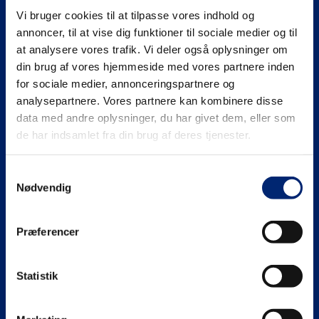
Vi bruger cookies til at tilpasse vores indhold og
Se mere på
annoncer, til at vise dig funktioner til sociale medier og til
at analysere vores trafik. Vi deler også oplysninger om
din brug af vores hjemmeside med vores partnere inden
for sociale medier, annonceringspartnere og
analysepartnere. Vores partnere kan kombinere disse
Gymnasiale uddannelser (HHX | HTX)
data med andre oplysninger, du har givet dem, eller som
de har indsamlet fra din brug af deres tjenester.
HHX
Erhvervsuddannelser (EUD | EUX)
Samtykkevalg
HTX
Teknisk
Maritime uddannelser
Nødvendig
Adgangskrav
Business
North Sea College
Kursuscentret.nu
Præferencer
Adgangskrav
Uddannelsessteder
Statistik
Om EUC Nordvest