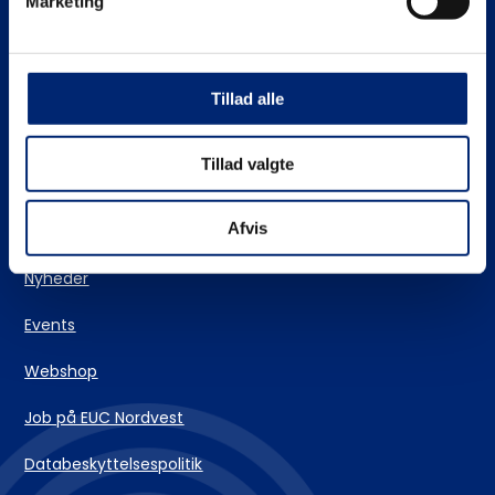
Marketing
Stifinderen – vores vejlederteam
EUC Nordvests skolehjem
Tillad alle
Login og IT-support
Tillad valgte
Kontakt
Afvis
Nyheder
Events
Webshop
Job på EUC Nordvest
Databeskyttelsespolitik