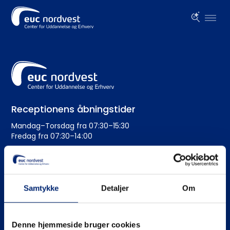
Receptionens åbningstider
Mandag–Torsdag fra 07:30–15:30
Fredag fra 07:30–14:00
Administration
+45 99 19 19 19
Samtykke
Detaljer
Om
euc@eucnordvest.dk
EAN-nr.: 5798 0005 54276
Denne hjemmeside bruger cookies
CVR nr.: 3930 1016