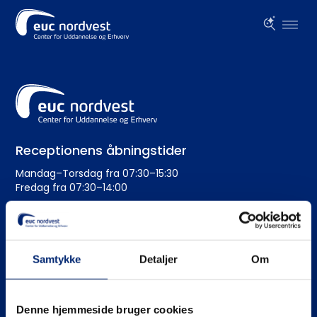
Receptionens åbningstider
Mandag–Torsdag fra 07:30–15:30
Fredag fra 07:30–14:00
Administration
+45 99 19 19 19
Samtykke
Detaljer
Om
euc@eucnordvest.dk
EAN-nr.: 5798 0005 54276
Denne hjemmeside bruger cookies
CVR nr.: 3930 1016