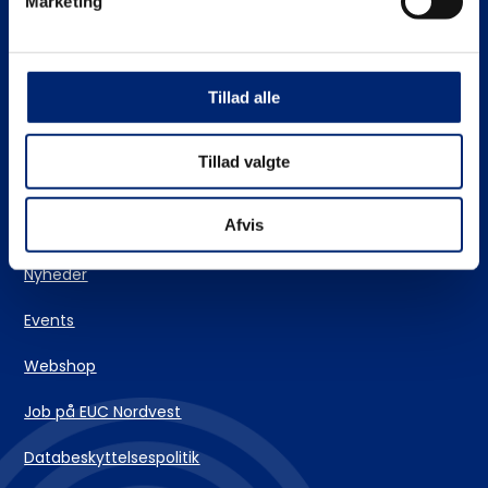
Marketing
Stifinderen – vores vejlederteam
EUC Nordvests skolehjem
Tillad alle
Login og IT-support
Tillad valgte
Kontakt
Afvis
Nyheder
Events
Webshop
Job på EUC Nordvest
Databeskyttelsespolitik