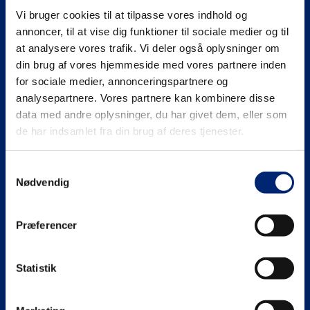
Vi bruger cookies til at tilpasse vores indhold og
Se mere på
annoncer, til at vise dig funktioner til sociale medier og til
at analysere vores trafik. Vi deler også oplysninger om
din brug af vores hjemmeside med vores partnere inden
for sociale medier, annonceringspartnere og
analysepartnere. Vores partnere kan kombinere disse
Gymnasiale uddannelser (HHX | HTX)
data med andre oplysninger, du har givet dem, eller som
de har indsamlet fra din brug af deres tjenester.
HHX
Erhvervsuddannelser (EUD | EUX)
Samtykkevalg
HTX
Teknisk
Maritime uddannelser
Nødvendig
Adgangskrav
Business
North Sea College
Kursuscentret.nu
Præferencer
Adgangskrav
Uddannelsessteder
Statistik
Om EUC Nordvest