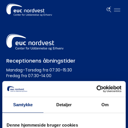
Receptionens åbningstider
Mandag–Torsdag fra 07:30–15:30
Fredag fra 07:30–14:00
Administration
+45 99 19 19 19
Samtykke
Detaljer
Om
euc@eucnordvest.dk
EAN-nr.: 5798 0005 54276
Denne hjemmeside bruger cookies
CVR nr.: 3930 1016