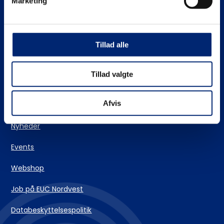
Marketing
Stifinderen – vores vejlederteam
EUC Nordvests skolehjem
Tillad alle
Login og IT-support
Tillad valgte
Kontakt
Afvis
Nyheder
Events
Webshop
Job på EUC Nordvest
Databeskyttelsespolitik