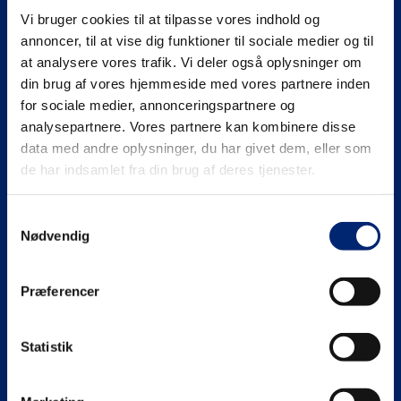
Vi bruger cookies til at tilpasse vores indhold og
Se mere på
annoncer, til at vise dig funktioner til sociale medier og til
at analysere vores trafik. Vi deler også oplysninger om
din brug af vores hjemmeside med vores partnere inden
for sociale medier, annonceringspartnere og
analysepartnere. Vores partnere kan kombinere disse
Gymnasiale uddannelser (HHX | HTX)
data med andre oplysninger, du har givet dem, eller som
de har indsamlet fra din brug af deres tjenester.
HHX
Erhvervsuddannelser (EUD | EUX)
Samtykkevalg
HTX
Teknisk
Maritime uddannelser
Nødvendig
Adgangskrav
Business
North Sea College
Kursuscentret.nu
Præferencer
Adgangskrav
Uddannelsessteder
Statistik
Om EUC Nordvest