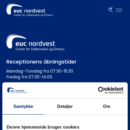
Receptionens åbningstider
Mandag–Torsdag fra 07:30–15:30
Fredag fra 07:30–14:00
Administration
+45 99 19 19 19
Samtykke
Detaljer
Om
euc@eucnordvest.dk
EAN-nr.: 5798 0005 54276
Denne hjemmeside bruger cookies
CVR nr.: 3930 1016