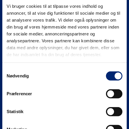
Vi bruger cookies til at tilpasse vores indhold og
Se mere på
annoncer, til at vise dig funktioner til sociale medier og til
at analysere vores trafik. Vi deler også oplysninger om
din brug af vores hjemmeside med vores partnere inden
for sociale medier, annonceringspartnere og
analysepartnere. Vores partnere kan kombinere disse
Gymnasiale uddannelser (HHX | HTX)
data med andre oplysninger, du har givet dem, eller som
de har indsamlet fra din brug af deres tjenester.
HHX
Erhvervsuddannelser (EUD | EUX)
Samtykkevalg
HTX
Teknisk
Maritime uddannelser
Nødvendig
Adgangskrav
Business
North Sea College
Kursuscentret.nu
Præferencer
Adgangskrav
Uddannelsessteder
Statistik
Om EUC Nordvest