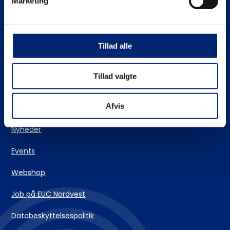
Marketing
Stifinderen – vores vejlederteam
EUC Nordvests skolehjem
Tillad alle
Login og IT-support
Tillad valgte
Kontakt
Afvis
Nyheder
Events
Webshop
Job på EUC Nordvest
Databeskyttelsespolitik