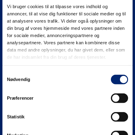
Vi bruger cookies til at tilpasse vores indhold og
Se mere på
annoncer, til at vise dig funktioner til sociale medier og til
at analysere vores trafik. Vi deler også oplysninger om
din brug af vores hjemmeside med vores partnere inden
for sociale medier, annonceringspartnere og
analysepartnere. Vores partnere kan kombinere disse
Gymnasiale uddannelser (HHX | HTX)
data med andre oplysninger, du har givet dem, eller som
de har indsamlet fra din brug af deres tjenester.
HHX
Erhvervsuddannelser (EUD | EUX)
Samtykkevalg
HTX
Teknisk
Maritime uddannelser
Nødvendig
Adgangskrav
Business
North Sea College
Kursuscentret.nu
Præferencer
Adgangskrav
Uddannelsessteder
Statistik
Om EUC Nordvest