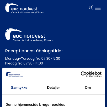
Receptionens åbningstider
Mandag–Torsdag fra 07:30–15:30
Fredag fra 07:30–14:00
Administration
+45 99 19 19 19
Samtykke
Detaljer
Om
euc@eucnordvest.dk
EAN-nr.: 5798 0005 54276
Denne hjemmeside bruger cookies
CVR nr.: 3930 1016