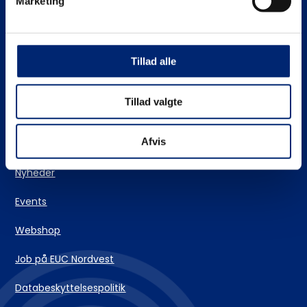
Marketing
Stifinderen – vores vejlederteam
EUC Nordvests skolehjem
Tillad alle
Login og IT-support
Tillad valgte
Kontakt
Afvis
Nyheder
Events
Webshop
Job på EUC Nordvest
Databeskyttelsespolitik