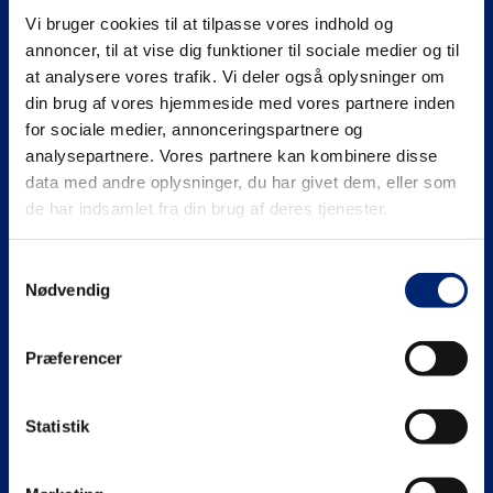
Vi bruger cookies til at tilpasse vores indhold og
Se mere på
annoncer, til at vise dig funktioner til sociale medier og til
at analysere vores trafik. Vi deler også oplysninger om
din brug af vores hjemmeside med vores partnere inden
for sociale medier, annonceringspartnere og
analysepartnere. Vores partnere kan kombinere disse
Gymnasiale uddannelser (HHX | HTX)
data med andre oplysninger, du har givet dem, eller som
de har indsamlet fra din brug af deres tjenester.
HHX
Erhvervsuddannelser (EUD | EUX)
Samtykkevalg
HTX
Teknisk
Maritime uddannelser
Nødvendig
Adgangskrav
Business
North Sea College
Kursuscentret.nu
Præferencer
Adgangskrav
Uddannelsessteder
Statistik
Om EUC Nordvest