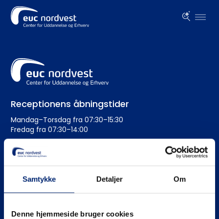
Receptionens åbningstider
Mandag–Torsdag fra 07:30–15:30
Fredag fra 07:30–14:00
Administration
+45 99 19 19 19
Samtykke
Detaljer
Om
euc@eucnordvest.dk
EAN-nr.: 5798 0005 54276
Denne hjemmeside bruger cookies
CVR nr.: 3930 1016