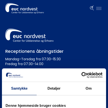
Receptionens åbningstider
Mandag–Torsdag fra 07:30–15:30
Fredag fra 07:30–14:00
Administration
+45 99 19 19 19
Samtykke
Detaljer
Om
euc@eucnordvest.dk
EAN-nr.: 5798 0005 54276
Denne hjemmeside bruger cookies
CVR nr.: 3930 1016