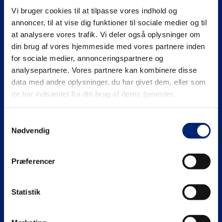
Vi bruger cookies til at tilpasse vores indhold og
Se mere på
annoncer, til at vise dig funktioner til sociale medier og til
at analysere vores trafik. Vi deler også oplysninger om
din brug af vores hjemmeside med vores partnere inden
for sociale medier, annonceringspartnere og
analysepartnere. Vores partnere kan kombinere disse
Gymnasiale uddannelser (HHX | HTX)
data med andre oplysninger, du har givet dem, eller som
de har indsamlet fra din brug af deres tjenester.
HHX
Erhvervsuddannelser (EUD | EUX)
Samtykkevalg
HTX
Teknisk
Maritime uddannelser
Nødvendig
Adgangskrav
Business
North Sea College
Kursuscentret.nu
Præferencer
Adgangskrav
Uddannelsessteder
Statistik
Om EUC Nordvest