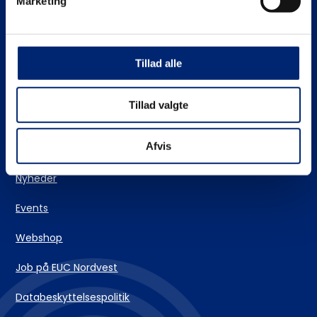
Marketing
Stifinderen – vores vejlederteam
EUC Nordvests skolehjem
Tillad alle
Login og IT-support
Tillad valgte
Kontakt
Afvis
Nyheder
Events
Webshop
Job på EUC Nordvest
Databeskyttelsespolitik