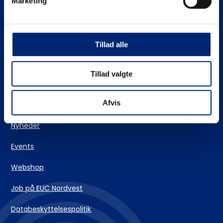
Marketing
Stifinderen – vores vejlederteam
EUC Nordvests skolehjem
Tillad alle
Login og IT-support
Tillad valgte
Kontakt
Afvis
Nyheder
Events
Webshop
Job på EUC Nordvest
Databeskyttelsespolitik