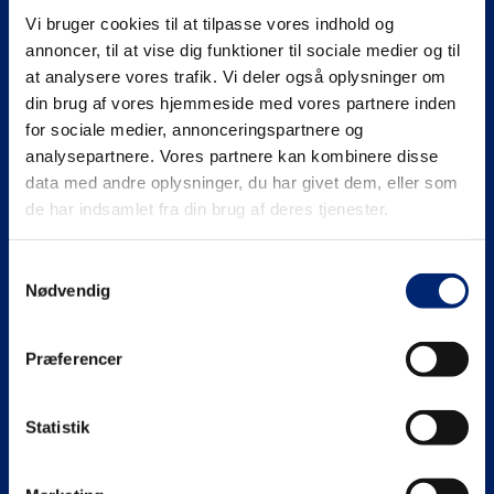
Vi bruger cookies til at tilpasse vores indhold og
Se mere på
annoncer, til at vise dig funktioner til sociale medier og til
at analysere vores trafik. Vi deler også oplysninger om
din brug af vores hjemmeside med vores partnere inden
for sociale medier, annonceringspartnere og
analysepartnere. Vores partnere kan kombinere disse
Gymnasiale uddannelser (HHX | HTX)
data med andre oplysninger, du har givet dem, eller som
de har indsamlet fra din brug af deres tjenester.
HHX
Erhvervsuddannelser (EUD | EUX)
Samtykkevalg
HTX
Teknisk
Maritime uddannelser
Nødvendig
Adgangskrav
Business
North Sea College
Kursuscentret.nu
Præferencer
Adgangskrav
Uddannelsessteder
Statistik
Om EUC Nordvest