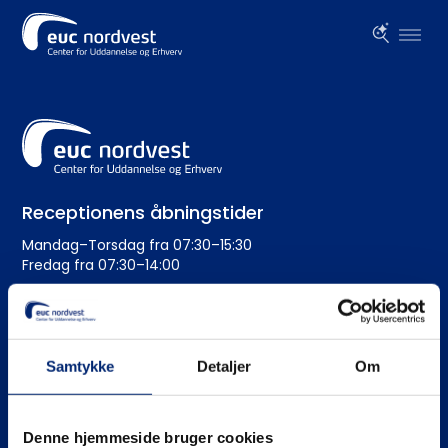
Receptionens åbningstider
Mandag–Torsdag fra 07:30–15:30
Fredag fra 07:30–14:00
Administration
+45 99 19 19 19
Samtykke
Detaljer
Om
euc@eucnordvest.dk
EAN-nr.: 5798 0005 54276
Denne hjemmeside bruger cookies
CVR nr.: 3930 1016