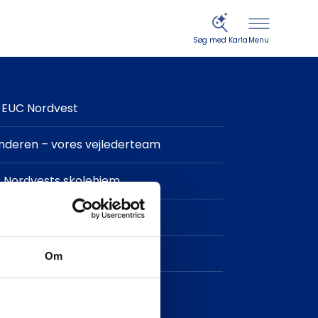
Menu
Søg med Karla
EUC Nordvest
finderen – vores vejlederteam
 Nordvests skolehjem
in og IT-support
takt
Om