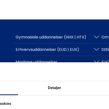
Gymnasiale uddannelser (HHX | HTX)
Om 
HHX
Erhvervsuddannelser (EUD | EUX)
Sti
HTX
Teknisk
Maritime uddannelser
EUC
Adgangskrav
Business
North Sea College
Kursuscentret.nu
Log
Adgangskrav
Uddannelsessteder
Kon
Detaljer
ookies