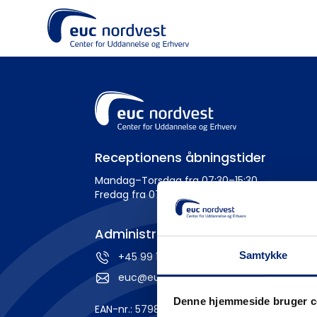
Receptionens åbningstider
Mandag–Torsdag fra 07:30–15:30
Fredag fra 07:30–14:00
Administration
Samtykke
+45 99 19 19 19
euc@eucnordvest.dk
Denne hjemmeside bruger c
EAN-nr.: 5798 0005 54276