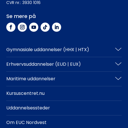
CVR nr.: 3930 1016
Se mere på
Gymnasiale uddannelser (HHX | HTX)
HHX
Erhvervsuddannelser (EUD | EUX)
HTX
Teknisk
Maritime uddannelser
Adgangskrav
Business
North Sea College
Kursuscentret.nu
Adgangskrav
Uddannelsessteder
Om EUC Nordvest