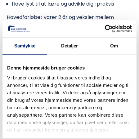
Have lyst til at lære og udvikle dig i praksis
Hovedforløbet varer 2 år og veksler mellem
skoleophold og praktik hos os.
Om os
Samtykke
Detaljer
Om
EUC Nordvest tilbyder en bred vifte af
uddannelsesmuligheder inden for tekniske og
Denne hjemmeside bruger cookies
merkantile erhvervsuddannelser (EUD/EUX),
tekniske og merkantile gymnasiale uddannelser
Vi bruger cookies til at tilpasse vores indhold og
annoncer, til at vise dig funktioner til sociale medier og til
(HTX/HHX), maritime uddannelser,
at analysere vores trafik. Vi deler også oplysninger om
arbejdsmarkedsuddannelser (AMU) samt øvrige
din brug af vores hjemmeside med vores partnere inden
efter- og videreuddannelser (VEU). De forskellige
for sociale medier, annonceringspartnere og
uddannelser har tilsammen ca. 1.300 årselever,
analysepartnere. Vores partnere kan kombinere disse
mens kursuscentret servicerer ca. 7.500 kursister
data med andre oplysninger, du har givet dem, eller som
på årsbasis. EUC Nordvest har afdelinger i Thisted,
de har indsamlet fra din brug af deres tjenester.
Nykøbing Mors, Fjerritslev og Thyborøn og