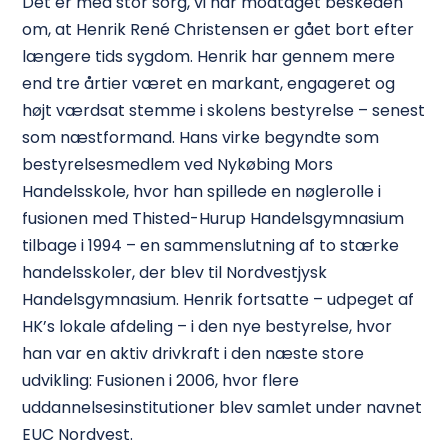
Det er med stor sorg, vi har modtaget beskeden
om, at Henrik René Christensen er gået bort efter
længere tids sygdom. Henrik har gennem mere
end tre årtier været en markant, engageret og
højt værdsat stemme i skolens bestyrelse – senest
som næstformand. Hans virke begyndte som
bestyrelsesmedlem ved Nykøbing Mors
Handelsskole, hvor han spillede en nøglerolle i
fusionen med Thisted-Hurup Handelsgymnasium
tilbage i 1994 – en sammenslutning af to stærke
handelsskoler, der blev til Nordvestjysk
Handelsgymnasium. Henrik fortsatte – udpeget af
HK’s lokale afdeling – i den nye bestyrelse, hvor
han var en aktiv drivkraft i den næste store
udvikling: Fusionen i 2006, hvor flere
uddannelsesinstitutioner blev samlet under navnet
EUC Nordvest.