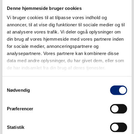
Thy/Mors til Fjerritslev og Thyborøn. Uanset hvor
han kunne gøre en forskel, var hans engagement
Denne hjemmeside bruger cookies
tydeligt og vedholdende. Han værnede om
Vi bruger cookies til at tilpasse vores indhold og
neutralitet og fælles mål og blev en nøglefigur i at
annoncer, til at vise dig funktioner til sociale medier og til
at analysere vores trafik. Vi deler også oplysninger om
sikre en bestyrelse, der stod sammen som én
din brug af vores hjemmeside med vores partnere inden
stemme. Han var idé- og løsningsorienteret, altid
for sociale medier, annonceringspartnere og
konstruktiv og en loyal støtte for skolens ledelse,
analysepartnere. Vores partnere kan kombinere disse
medarbejdere og – vigtigst af alt – de unge, som
data med andre oplysninger, du har givet dem, eller som
skolen er til for.
de har indsamlet fra din brug af deres tjenester.
Henrik efterlader sig et stærkt og varigt aftryk i
Samtykkevalg
skolens udvikling og historie – og i vores hjerter. Vi
Nødvendig
vil savne hans indsigt, engagement og markante
personlighed.
Præferencer
Vores dybeste medfølelse går til hans familie og
nære i denne svære tid.
Statistik