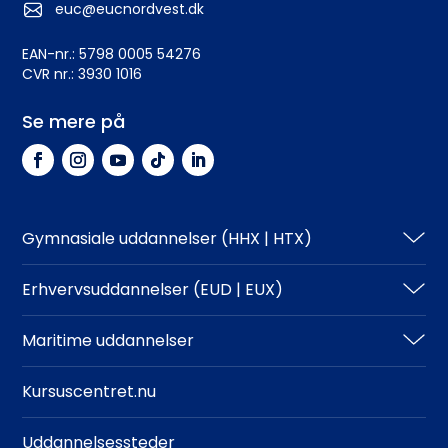
euc@eucnordvest.dk
EAN-nr.: 5798 0005 54276
CVR nr.: 3930 1016
Se mere på
Gymnasiale uddannelser (HHX | HTX)
HHX
Erhvervsuddannelser (EUD | EUX)
HTX
Teknisk
Maritime uddannelser
Adgangskrav
Business
North Sea College
Kursuscentret.nu
Adgangskrav
Uddannelsessteder