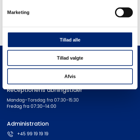
Æret være Henriks minde.
Marketing
Alle nyheder
Tillad alle
Tillad valgte
Afvis
Receptionens åbningstider
Mandag–Torsdag fra 07:30–15:30
Fredag fra 07:30–14:00
Administration
+45 99 19 19 19