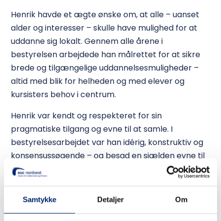
Henrik havde et ægte ønske om, at alle – uanset
alder og interesser – skulle have mulighed for at
uddanne sig lokalt. Gennem alle årene i
bestyrelsen arbejdede han målrettet for at sikre
brede og tilgængelige uddannelsesmuligheder –
altid med blik for helheden og med elever og
kursisters behov i centrum.
Henrik var kendt og respekteret for sin
pragmatiske tilgang og evne til at samle. I
bestyrelsesarbejdet var han idérig, konstruktiv og
konsensussøgende – og besad en sjælden evne til
at skabe både mening og retning. Han mødte alle
dele af skolens virke med samme oprigtige
interesse og respekt – fra gymnasiale uddannelser
Samtykke
Detaljer
Om
til erhvervs- og voksenuddannelser, og fra