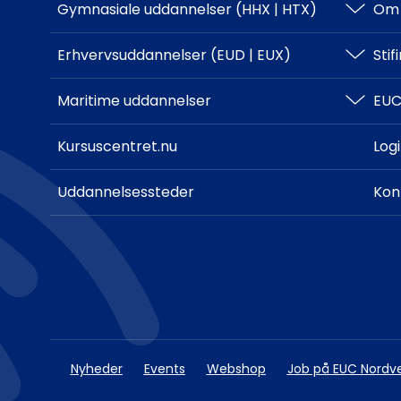
Gymnasiale uddannelser (HHX | HTX)
Om 
HHX
Erhvervsuddannelser (EUD | EUX)
Sti
HTX
Teknisk
Maritime uddannelser
EUC
Adgangskrav
Business
North Sea College
Kursuscentret.nu
Log
Adgangskrav
Uddannelsessteder
Kon
Nyheder
Events
Webshop
Job på EUC Nordv