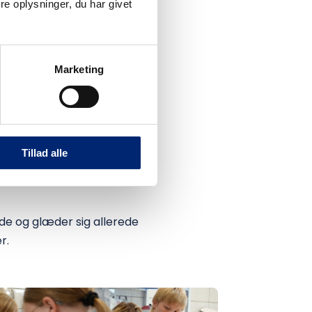
e oplysninger, du har givet
 hyggen på værelserne. Jeg
årets sommercamp.
Marketing
og unge nogle gode
ve værdien af et stærkt
tilbage. Samtidig er vi
jælpe til. Det siger noget
Tillad alle
 at give videre til
e og glæder sig allerede
r.