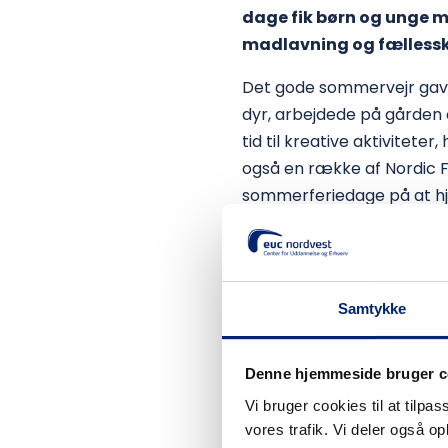
dage fik børn og unge mu
madlavning og fælless
Det gode sommervejr gav d
dyr, arbejdede på gården 
tid til kreative aktivite
også en række af Nordic Fo
sommerferiedage på at hjæ
erfaringer og bidrog til
For 13-årige Søren fra Ørd
gode oplevelser med fra si
Samtykke
– Det bedste er fællesska
venner. Jeg har været gla
Denne hjemmeside bruger c
11-årige Kirsten fra Dragst
Vi bruger cookies til at tilpas
også skulle med, og fordi 
vores trafik. Vi deler også 