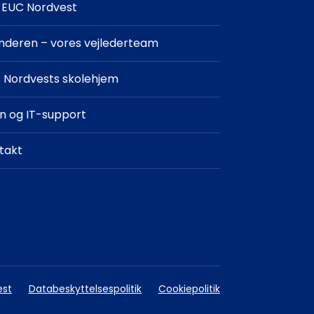
EUC Nordvest
finderen – vores vejlederteam
 Nordvests skolehjem
in og IT-support
takt
est
Databeskyttelsespolitik
Cookiepolitik