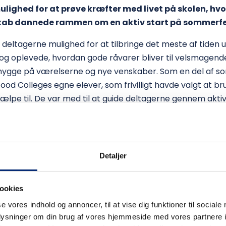
lighed for at prøve kræfter med livet på skolen, hvor
kab dannede rammen om en aktiv start på sommerfe
eltagerne mulighed for at tilbringe det meste af tiden 
og oplevede, hvordan gode råvarer bliver til velsmagende
ter, hygge på værelserne og nye venskaber. Som en del a
od Colleges egne elever, som frivilligt havde valgt at br
lpe til. De var med til at guide deltagerne gennem aktiv
 den trygge og nærværende stemning, som kendetegner 
ing var det andet år i træk på campen. Han meldte sig til 
dste år.
Detaljer
bet. Jeg er sammen med venner, jeg kendte i forvejen, m
d for at arbejde med dyrene og hjælpe til på gården, for
ookies
rup deltog for første gang. Hun meldte sig til, fordi flere
se vores indhold og annoncer, til at vise dig funktioner til sociale
hun havde fået et godt indtryk af Nordic Food College eft
oplysninger om din brug af vores hjemmeside med vores partnere i