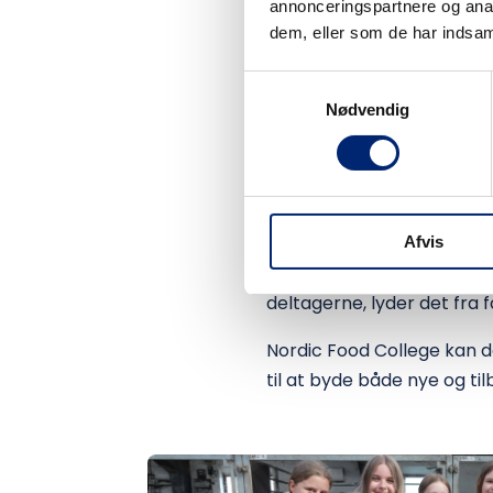
annonceringspartnere og anal
– Jeg har været rigtig gl
dem, eller som de har indsaml
vil helt sikkert gerne med 
Samtykkevalg
Forstander Jonas Lundgre
Nødvendig
– Sommercampen handler o
ferieoplevelser, hvor de f
fællesskab. Det glæder os, 
stolte af, at vores egne e
Afvis
om den kultur og det fælle
deltagerne, lyder det fra
Nordic Food College kan 
til at byde både nye og 