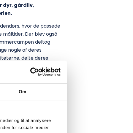
 dyr, gårdliv,
rien.
udendørs, hvor de passede
 måltider. Der blev også
f sommercampen deltog
uge nogle af deres
iteterne, delte deres
campen.
igen, fordi han havde så
Om
en jeg har også fået nye
tæller Søren.
 af hendes venner fra skolen
 medier og til at analysere
er et besøg med sin klasse.
nden for sociale medier,