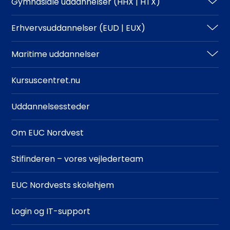
Gymnasiale uddannelser (HHX | HTX)
HHX
Erhvervsuddannelser (EUD | EUX)
HTX
Teknisk
Maritime uddannelser
Adgangskrav
Business
North Sea College
Kursuscentret.nu
Adgangskrav
Uddannelsessteder
Om EUC Nordvest
Stifinderen – vores vejlederteam
EUC Nordvests skolehjem
Login og IT-support