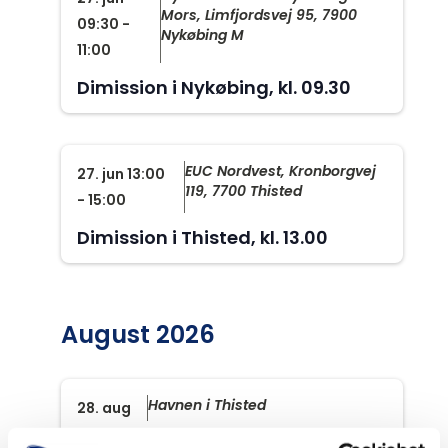
Mors, Limfjordsvej 95, 7900
09:30
-
Nykøbing M
11:00
Dimission i Nykøbing, kl. 09.30
EUC Nordvest, Kronborgvej
27. jun 13:00
119, 7700 Thisted
-
15:00
Dimission i Thisted, kl. 13.00
August 2026
Havnen i Thisted
28. aug
DragebådsRegatta i Thisted