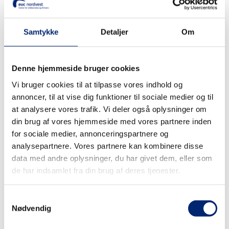
Samtykke
Detaljer
Om
September 2026
Denne hjemmeside bruger cookies
Havnen i Nykøbing
Vi bruger cookies til at tilpasse vores indhold og
4. sep 08:00
-
17:00
annoncer, til at vise dig funktioner til sociale medier og til
DragebådsRegatta i Nykøbing
at analysere vores trafik. Vi deler også oplysninger om
din brug af vores hjemmeside med vores partnere inden
for sociale medier, annonceringspartnere og
analysepartnere. Vores partnere kan kombinere disse
Byggeri, Bjørnevej 9, 7700 Thisted
24. sep
data med andre oplysninger, du har givet dem, eller som
Åbent Hus:
de har indsamlet fra din brug af deres tjenester.
Svendeprøveafslutning for
tømrere og murere, kl. 16.30-18.30
Samtykkevalg
Nødvendig