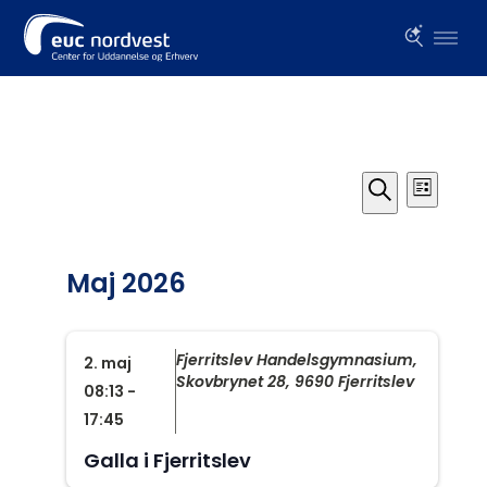
Begivenheder
Begiven
Begi
Liste
Visn
Søgning
Søg
Navi
og
efter
visninge
begivenheder
Maj 2026
Navigat
Fjerritslev Handelsgymnasium,
2. maj
Skovbrynet 28, 9690 Fjerritslev
08:13
-
17:45
Galla i Fjerritslev